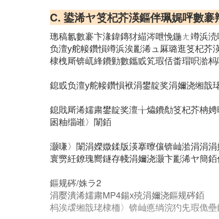
C. 鍙浠ヤ笅杞芥渶鏂伴珮娓呯數褰
璁稿氱數褰卞湪鍏鏄犲緢涔呭悗鍦ㄤ竴浜涜
负澶у舵帹鑽愪竴浜涘彲浠ュ厤璐逛笅杞芥
棣栧厛锛屼綘鐨勭數鑴戜笂瑕佸畨瑁呮湁杩
鎴戜负澶у舵帹鑽愪袱涓鐢靛奖涓嬭浇缃戠珯锛氱數褰卞
鎴戝厛浠嬬粛鐢靛奖澶╁爞鐨勪笅杞芥柟娉
囦粙缁嶉〉闈銆
灏嗛〉闈涓嬫媺鍒版渶搴曢儴锛屾湁涓涓涓
寰勶紝鐐瑰嚮鐩存帴涓嬭浇灏卞彲浠ヤ簡銆
鏂规硶/姝ラ2
涓嬮潰浠嬬粛MP4鍚х殑涓嬭浇鏂规硶銆
杩涘叆缃戠珯棣栭〉锛屾悳绱浣犳兂瑕佹壘