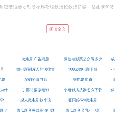
夆滅偣鍑绘ゅ勪笅杞界嶅瓙鈥濆拰鈥滀娇鐢ㄧ佸姏閾句笅
阅读全文
GP格式视频网站。其中，3gp2.com是一个不错的选择
，使用网站时需要注意版权问题，确保下载的内容合法合
微电影广告问题
微信电影票公众号多少
成
机上播放，还能方便地进行剪辑和分享。为了保证下载速
号
微电影制片人的法律责
1080p微电影下载
小
据关键词、类型等多种条件进行筛选，快速找到想要的内
电影
深刻的微电影
任
微电影知道
备设计的，具有较小的文件体积和较好的播放效果。因此
为什
手部防骗微电影
小电影播放器怎么下载
偷
市场也可能提供这类视频资源，用户可以根据自身需求选
学
感人微电影救小孩
张雨婷520微电影
人隐私和数据安全，避免下载含有病毒或恶意软件的文件
影了
西瓜影音在线高清电影
西瓜影音吸乳汁电影
誉良好的平台，遵循正确的下载流程，是确保视频资源顺