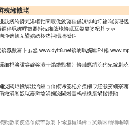
辩殑缃戠珯
嗛戠綉绔欎笂浠嶇劧闇瑕佹敹璐硅傜湅锛屾垨鑰呴渶瑕佸
渶鏂伴珮娓呯數褰辩殑缃戠珯锛屼互鍙婁笅杞芥ラゃ
呴浄锛屼互鍙婄綉椤垫祻瑙堝櫒銆
ぉ鍫 www.dytt8.net锛岄珮娓匨P4鍚 www.mp4b
曪細杩涘叆鐢靛奖澶╁爞鐨勯栭〉锛屾悳绱浣犳兂鎵剧殑
嬭浇閾炬帴锛岀洿鎺ョ偣鍑讳笅杞介摼鎺ワ紝灏变細寮瑰
傝繖涓缃戠珯褰辩墖涓嬭浇閫熷害杩樻槸寰堝揩鐨勩
鐨勭數褰便傜偣鍑荤數褰卞悕瀛楄繘鍏ュ奖鐗囦粙缁嶇晫