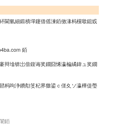
紑閫氫細鍛樻墠鑳借傜湅銆傚湪杩欓噷鎴戜
a.com 銆
褰辩墖锛岀偣鍑诲奖鐗囧悕瀛楄繘鍏ュ奖鐗
嚭杩呴浄鐨勪笅杞界獥鍙ｃ傞夊ソ瀛樺偍璺
闈銆