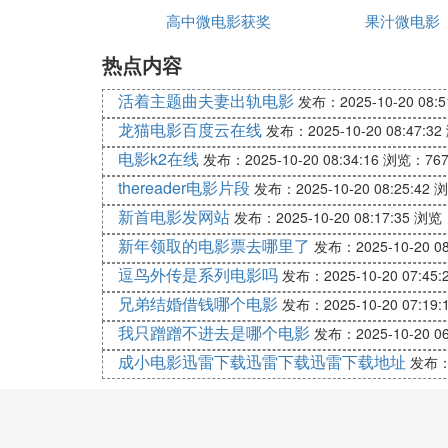
高中微电影获奖
送别
果汁微电影
最后，提醒大家在下载和观看视频时，遵守
任。
热点内容
活着主题曲夫妻出轨电影
发布：2025-10-20 08:5
E. 有哪些电影下载网站
龙猫电影百度云在线
发布：2025-10-20 08:47:32
电影下载网站众多，其中包括YIFY Torrents
电影k2在线
发布：2025-10-20 08:34:16
浏览：76
侵犯了版权，因此在下载时请确保您的行为
thereader电影片段
发布：2025-10-20 08:25:42
浏
1. YIFY Torrents（YTS）：Y
新首电影发网站
发布：2025-10-20 08:17:35
浏览：
供电影和电视剧下载。
新年领取的电影票去哪里了
2. The Pirate Bay：作为一款历史悠久的
发布：2025-10-20 08
和庞大的用户基础，它经常成为版权持有者
逗鸟外传是系列电影吗
发布：2025-10-20 07:45:
3. RARBG：RARBG是另一个广受喜
兄弟结婚借钱哪个电影
发布：2025-10-20 07:19:
大，便于用户轻松找到所需内容。
我只蹭蹭不进去是哪个电影
发布：2025-10-20 06
4. Torrentz2：作为Torrentz的继任者
成小电影迅雷下载迅雷下载迅雷下载地址
发布：2
容。
5. 1337X：1337X是另一个流行的T
浏览和下载内容。