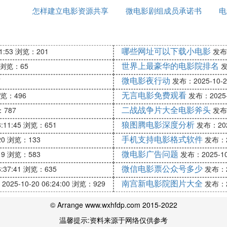
怎样建立电影资源共享
微电影剧组成员承诺书
电
相关法律法规，尊重版权，传播正能量的内容。安全、合
微信群
哪些网址可以下载小电影
1:53
浏览：201
发布：
世界上最豪华的电影院排名
浏览：65
发
（也称作YTS）、The Pirate Bay、RARBG、Torr
微电影夜行动
7
发布：2025-10-20
遵守当地的版权法律。
无言电影免费观看
览：496
发布：2025-1
IFY或YTS以其提供的高质量小尺寸电影种子而著称。尽管原始的
二战战争片大全电影斧头
787
发布：
狼图腾电影深度分析
BitTorrent种子追踪器，The Pirate Bay提供了各种媒体
:11:45
浏览：651
发布：2025
的攻击目标，但它依然在运营，并且通过不断更换域名来
手机支持电影格式软件
20
浏览：133
发布：20
爱的Torrent网站，提供了大量的高清电影、电视剧、软件
微电影广告问题
19
浏览：583
发布：2025-10-
微信电影票公众号多少
:37:41
浏览：635
发布：20
，Torrentz2是一个BitTorrent元搜索引擎，它提供了一个
南宫新电影院图片大全
025-10-20 06:24:00
浏览：929
发布：20
orrent下载网站，提供了大量的电影、电视剧、音乐、游戏
© Arrange www.wxhfdp.com 2015-2022
温馨提示:资料来源于网络仅供参考