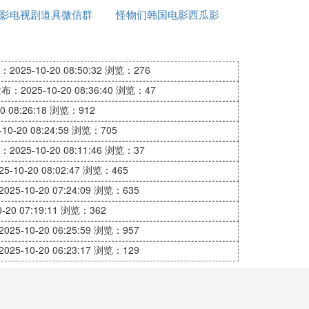
影电视剧道具微信群
怪物们韩国电影西瓜影
法地享受网络资源，是每一个用户应尽的责
音
2025-10-20 08:50:32
浏览：276
布：2025-10-20 08:36:40
浏览：47
entz2和1337X等。请记住，这些网站上的内容可能
 08:26:18
浏览：912
0-20 08:24:59
浏览：705
YIFY网站已经关闭，但仍有许多镜像站点继续提
2025-10-20 08:11:46
浏览：37
内容，包括电影、
-10-20 08:02:47
音乐
浏览：465
和软件等。由于其开放性
应对封锁。
25-10-20 07:24:09
浏览：635
和游戏等内容。它的用户界面友好，搜索功能强
20 07:19:11
浏览：362
25-10-20 06:25:59
浏览：957
搜索框，让用户能够在多个Torrent网站上查找内
25-10-20 06:23:17
浏览：129
和软件等内容。其界面简洁明了，使用户能够轻松