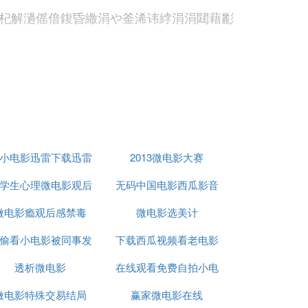
杞解濄傜偣鍑昏繖涓や釜浠讳綍涓涓閮藉彲
，它提供了丰富的3GP格式视频资源，用户
规。
小电影迅雷下载迅雷
2013微电影大赛
度和稳定性，建议使用稳定的网络连接。此
学生心理微电影观后
下载迅雷下载地址
无码中国电影西瓜影音
容。
微电影瘾观后感禁毒
感
微电影选美计
，在选择下载网站时，可以优先考虑那些支持
偷看小电影被同事发
下载西瓜视频看老电影
择合适的下载途径。
透析微电影
现了
在线观看免费自拍小电
。如果遇到下载失败或播放问题，可以尝试
微电影特殊交易结局
赢家微电影在线
影
利获取的关键。