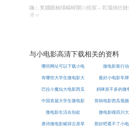
鍦ㄥ奖鐗囦粙缁嶇晫闈㈢殑宸︿笂瑙掞紝鏈
浠ャ
鐐瑰嚮鍚庝細寮瑰嚭杩呴浄涓嬭浇鐣岄潰銆
D. 在哪下载3GP的手机
小电影
啊
与小电影高清下载相关的资料
寻找手机小电影的途径有很多，比如专业的3
可以在这里免费下载自己喜欢的内容。当然
哪些网址可以下载小电
微电影夜行动
下载3GP格式的视频文件，不仅可以在手
有哪些大学生微电影大
影
最好小电影车牌
外，网站上的搜索功能也非常强大，可以根
巴拉小魔仙大电影西瓜
赛
妈咪差不多的微
值得注意的是，3GP格式是专门为移动设
中国首届大学生微电影
剪辑电影西瓜视频
3GP格式的平台。同时，一些第三方应用
微电影生活在别处
节最佳女主角
微电影瞳四川大
么过不了审核
在享受下载带来的便利时，也要注意保护个
唐诗微电影赋得古原草
那好吧看不了小电
联系网站客服获取帮助。总之，选择一个信