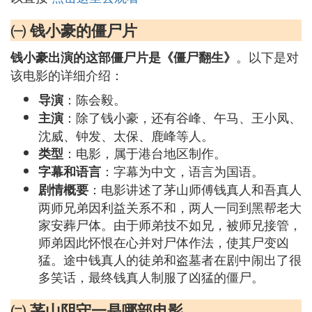
㈠ 钱小豪的僵尸片
。以下是对
钱小豪出演的这部僵尸片是《僵尸翻生》
该电影的详细介绍：
：陈会毅。
导演
：除了钱小豪，还有谷峰、午马、王小凤、
主演
沈威、钟发、太保、鹿峰等人。
：电影，属于港台地区制作。
类型
：字幕为中文，语言为国语。
字幕和语言
：电影讲述了茅山师傅钱真人和吾真人
剧情概要
两师兄弟因利益关系不和，两人一同到黑帮老大
家安葬尸体。由于师弟技不如兄，被师兄接管，
师弟因此怀恨在心并对尸体作法，使其尸变凶
猛。途中钱真人的徒弟和盗墓者在剧中闹出了很
多笑话，最终钱真人制服了凶猛的僵尸。
㈡ 茅山阴守一是哪部电影