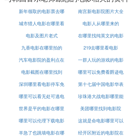
《男人上路》则是一部讲述小男子汉成长的电影，通
新年领取的电影票去哪
南宫新电影院图片大全
过主人公的冒险经历，展现了成长中的勇气、决心和
自我发现。这部电影强调了个人成长和自我实现的重
城市猎人电影在哪里看
里了
电影人从哪里来的
要性。
电影及图片老式
在哪里找纯英文的电影
《我的九月》是一部关于参加亚运会开幕式的孩子们
九香电影在哪里拍的
219去哪里看电影
付出努力和汗水的电影。它展示了孩子们为了实现梦
想所付出的努力和坚持不懈的精神，同时也反映了体
汽车电影院的盈利点在
一群人玩的游戏的电影
育精神的重要性。
电影截图在哪里找到
哪里
哪里可以免费看爵迹电
《答案在风中》是一部讲述一个大学男生为了爱情去
深圳哪里看电影停车免
第十七届中国电影华表
影
打橄榄球的故事。这部电影通过主人公的经历，展示
哪里可以看无处可逃电
费的
珍珠港大战电影哪里能
奖在哪里举行
了爱情和体育之间的关系，以及如何通过努力追求梦
想。
世界是平的电影在哪里
影
美团哪里找到电影院
看
《男孩都想有辆车》讲述了一个男孩为了拥有一辆属
哪里可以伦理下载电影
看
这就是命电影哪里可以
于自己的运动自行车而努力打工的故事。这部电影强
羊急了也跳墙电影在哪
迅雷下载
经开区附近的电影院在
看