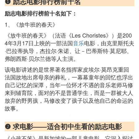
❶ 励志电影排行榜前十名
励志电影排行榜前十名如下：
1、《放牛班的春天》
《放牛班的春天》（法语《Les Choristes》）是200
4年3月17日上映的一部法国
音乐
电影，由克里斯托夫
·巴拉蒂执导，杰拉尔·朱诺、让－巴蒂斯特·莫尼耶、
弗朗西斯·贝尔兰德等人主演。
该电影讲述的是世界著名指挥家皮埃尔·莫昂克重回
法国故地出席母亲的葬礼，一幕幕童年的回忆也浮出
自己记忆的深潭，当年一位怀才不遇的音乐老师马修
来到辅育院，面对的不是普通学生，而是一群被大人
放弃的野男孩，马修改变了孩子以及他自己的命运的
故事。
❷ 求电影——适合初中生看的励志电影
《小孩不笨》是新加坡的一部儿童电影，它深入探讨