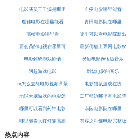
调了个人目标和努力奋斗的重要性。
电影演员王千源是哪里
里下载
血疫电影哪里能看
哪里
《背起爸爸上学》是一部感人至深的电影，讲述了主
魔鞋电影在哪里能看
人
青田电影院在哪里
人公如何在成年后背起年迈的父亲上学的故事。这部
电影不仅展现了深厚的父子情，还传达了孝顺和责任
高帧电影哪里看
哪里可以看电影院新出
的重要性。
要会员的电视在哪里可
最新优酷土豆网电影权
的电影下载
《男孩向前冲》是一部讲述男孩热爱篮球的故事。这
电影解码游戏剧情
以看电影
灵触电影泰语版音乐
力的游戏
部电影通过主人公的篮球之路，展现了友情、团队合
作和坚持不懈的精神。
阿超游戏电影
燃烧电影的音乐
pr怎么去除电影视频背景
电影猫鼠游戏在线
《考试一家亲》则是一部关于儿子高考，全家人都要
面对人生各种考试的电影。这部电影不仅展示了家庭
地球大脑游戏的电影怎
音乐
工厂那边哪里有电影院
关系的复杂性，还强调了家庭成员之间的支持和理
解。
哪里可以看到药神电影
么弄
南陵电影院在哪里
哪里能看大红灯笼高高
有客之种猫电影完整版
《死亡诗社》是一部关于美国高中教育问题的电影。
它通过一个充满激情的英语老师和他班级的学生之间
热点内容
挂电影完整版
哪里能看