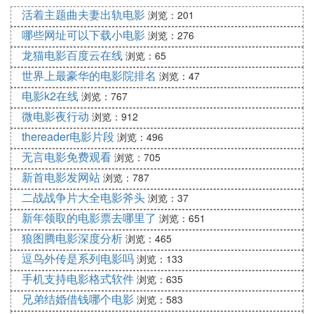
的故事，展示了教育方式和学生个性之间的冲突。
活着主题曲夫妻出轨电影
浏览：201
哪些网址可以下载小电影
《马粥街残酷史》又称为《高校往事1978》，虽然是
浏览：276
一部韩国电影，但我觉得非常出色，特别是电影结尾
龙猫电影百度云在线
浏览：65
处，男主角与其他人的对战场景，给观众留下了深刻
世界上最豪华的电影院排名
浏览：47
的印象。
电影k2在线
浏览：767
微电影夜行动
浏览：912
❸ 求一部韩国励志的音乐电影
thereader电影片段
浏览：496
愉快的人生/快乐的人生
无言电影免费观看
浏览：705
主演：郑镇荣 金允石 金尚浩 张根硕
新首电影发网站
浏览：787
导演：李濬益
二战战争片大全电影斧头
浏览：37
类型：剧情 喜剧
新年领取的电影票去哪里了
地区：韩国
浏览：651
20年前，连续三年在大学歌谣节惨遭淘汰的摇滚乐队
狼图腾电影深度分析
浏览：465
活火山，现在都做什么呢？成员基永(郑振英饰)成为
逗鸟外传是系列电影吗
浏览：133
了无业游民，不过靠眼力也能够混口饭吃。成员成旭
手机支持电影格式软件
浏览：635
(金允石饰)为了上学的孩子白天当快递晚上当代理司
兄弟结婚借钱哪个电影
浏览：583
机每天过得都很忙碌。混的最好的应该算是赫秀(金