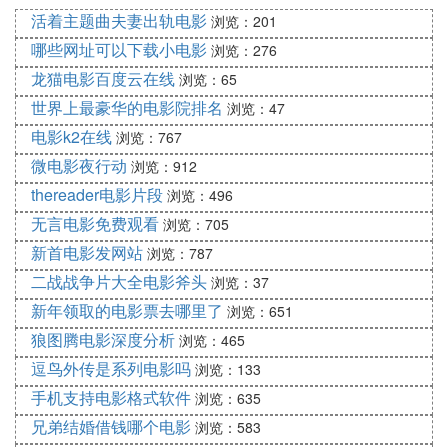
活着主题曲夫妻出轨电影
浏览：201
哪些网址可以下载小电影
浏览：276
龙猫电影百度云在线
浏览：65
世界上最豪华的电影院排名
浏览：47
电影k2在线
浏览：767
微电影夜行动
浏览：912
thereader电影片段
浏览：496
无言电影免费观看
浏览：705
新首电影发网站
浏览：787
二战战争片大全电影斧头
浏览：37
新年领取的电影票去哪里了
浏览：651
狼图腾电影深度分析
浏览：465
逗鸟外传是系列电影吗
浏览：133
手机支持电影格式软件
浏览：635
兄弟结婚借钱哪个电影
浏览：583