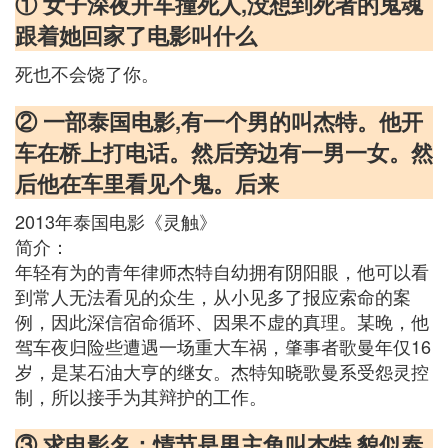
① 女子深夜开车撞死人,没想到死者的鬼魂
跟着她回家了电影叫什么
死也不会饶了你。
② 一部泰国电影,有一个男的叫杰特。他开
车在桥上打电话。然后旁边有一男一女。然
后他在车里看见个鬼。后来
2013年泰国电影《灵触》
简介：
年轻有为的青年律师杰特自幼拥有阴阳眼，他可以看
到常人无法看见的众生，从小见多了报应索命的案
例，因此深信宿命循环、因果不虚的真理。某晚，他
驾车夜归险些遭遇一场重大车祸，肇事者歌曼年仅16
岁，是某石油大亨的继女。杰特知晓歌曼系受怨灵控
制，所以接手为其辩护的工作。
③ 求电影名：情节是男主角叫杰特 貌似泰