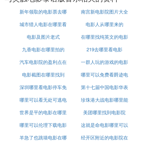
《灵触》不仅展示了主人公们超自然能力带来的奇妙
新年领取的电影票去哪
南宫新电影院图片大全
体验，还探讨了超能力者在社会中的处境。杰特和女
主角之间的关系，以及他们如何克服困难，共同成
城市猎人电影在哪里看
里了
电影人从哪里来的
长，成为了电影中最动人的部分。
电影及图片老式
在哪里找纯英文的电影
整部电影通过细腻的情感描绘和引人入胜的故事，带
九香电影在哪里拍的
219去哪里看电影
领观众进入一个充满奇幻色彩的世界。《灵触》不仅
仅是一部讲述超能力的电影，更是一部探讨人性、爱
汽车电影院的盈利点在
一群人玩的游戏的电影
与勇气的作品。
电影截图在哪里找到
哪里
哪里可以免费看爵迹电
④ 泰国恐怖电影排行榜前十名都是哪些
深圳哪里看电影停车免
第十七届中国电影华表
影
泰国恐怖电影排行榜前十名：1、《鬼影》，2、《食
哪里可以看无处可逃电
费的
珍珠港大战电影哪里能
奖在哪里举行
人狂魔》，3、《鬼宿舍》，4、《恶魔的艺术2：邪
降》，5、《致命切割》，6、《死神的十字路口》，
世界是平的电影在哪里
影
美团哪里找到电影院
看
7、《12 游戏罪幕》，8、《鬼乱5》，9、《鬼
哪里可以伦理下载电影
看
这就是命电影哪里可以
夫》，10、《吓死鬼》。
羊急了也跳墙电影在哪
迅雷下载
经开区附近的电影院在
看
1、《鬼影》。