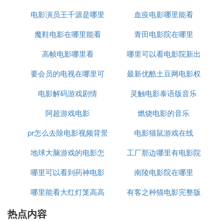
电影演员王千源是哪里
里下载
血疫电影哪里能看
哪里
本片荣获2007年柏林国际电影节水晶熊奖、2007年
泰国国家电影协会奖最佳艺术指导和最佳剪辑两个奖
魔鞋电影在哪里能看
人
青田电影院在哪里
项。
高帧电影哪里看
哪里可以看电影院新出
要会员的电视在哪里可
最新优酷土豆网电影权
的电影下载
电影解码游戏剧情
以看电影
灵触电影泰语版音乐
力的游戏
阿超游戏电影
燃烧电影的音乐
pr怎么去除电影视频背景
电影猫鼠游戏在线
地球大脑游戏的电影怎
音乐
工厂那边哪里有电影院
哪里可以看到药神电影
么弄
南陵电影院在哪里
哪里能看大红灯笼高高
有客之种猫电影完整版
热点内容
挂电影完整版
哪里能看