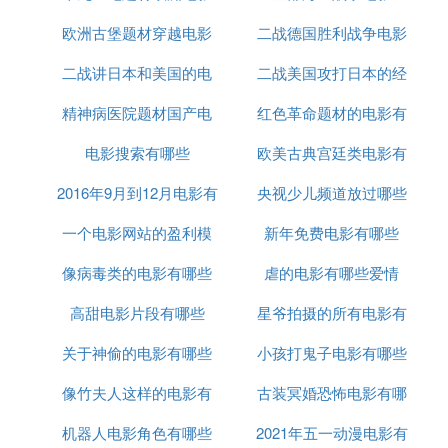
欧洲古堡题材穿越电影
迅雷下载
二战德国胜利战争电影
二战讲日本和美国的电
二战美国攻打日本的经
精神病医院题材国产电
影
红色革命题材的电影有
典电影
电影搜索有哪些
影
欧美古典宫廷类电影有
2016年9月到12月电影有
央视少儿频道放过哪些
哪些
一个电影网站的盈利模
哪些地方
新年免费电影有哪些
电影
像病毒类的电影有哪些
式有哪些
虐的电影有哪些爱情
高甜电影片段有哪些
星爷拍摄的所有电影有
关于神偷的电影有哪些
小孩打鬼子电影有哪些
哪些
像竹夫人这样的电影有
古装冥婚恐怖电影有哪
机器人电影角色有哪些
哪些
2021年五一动漫电影有
些