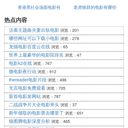
香港黑社会场面电影有
老虎狼群的电影有哪些
哪些
热点内容
哪些
活着主题曲夫妻出轨电影
浏览：201
哪些网址可以下载小电影
浏览：276
龙猫电影百度云在线
浏览：65
世界上最豪华的电影院排名
浏览：47
电影k2在线
浏览：767
微电影夜行动
浏览：912
thereader电影片段
浏览：496
无言电影免费观看
浏览：705
新首电影发网站
浏览：787
二战战争片大全电影斧头
浏览：37
新年领取的电影票去哪里了
浏览：651
狼图腾电影深度分析
浏览：465