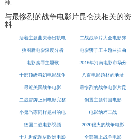
神。
与最惨烈的战争电影片昆仑决相关的资
料
活着主题曲夫妻出轨电
二战战争片大全电影斧
狼图腾电影深度分析
影
电影狮子王主题曲插曲
头
电影赎罪主题歌
2016年河南电影市场分
片尾曲是什么
十部顶级科幻电影战争
八百电影题材的地址
析
最近美国战争电影
最惨烈的战争电影片昆
二战冒牌上尉电影完整
倒置主题韩国电影
仑决
小鬼当家同样题材的电
版
电影纳粹二战
德国二战电影视频
影
2020很火的战争电影
十九世纪题材欧洲电影
全部海上战争电影