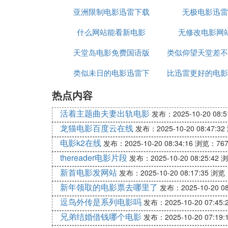
亚洲限制电影迅雷下载
迅雷下载迅雷下载
无极电影迅雷
什么网站能看新电影
无修改电影网
天堂岛电影免费国语版
类似仰望天堂差不
类似未日的电影迅雷下
比迅雷更好的电影
电影
热点内容
载
app
活着主题曲夫妻出轨电影
发布：2025-10-20 08:5
龙猫电影百度云在线
发布：2025-10-20 08:47:32
电影k2在线
发布：2025-10-20 08:34:16
浏览：76
thereader电影片段
发布：2025-10-20 08:25:42
浏
新首电影发网站
发布：2025-10-20 08:17:35
浏览：
新年领取的电影票去哪里了
发布：2025-10-20 08
逗鸟外传是系列电影吗
发布：2025-10-20 07:45:
兄弟结婚借钱哪个电影
发布：2025-10-20 07:19: