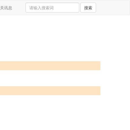
关讯息
搜索