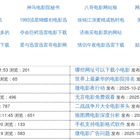
网站迅雷下载地址
神马电影院秘书
八哥电影网站狼
网
站
1993流星蝴蝶剑电影迅
徐锦江演蜜桃成熟时电
多的
夺命巨鳄迅雷电影下载
雷下载
济南买电影票的网站
影迅雷下载
下载
爱与迅雷迅雷哥电影网
情侣午夜电影迅雷下载
励
迅雷下载
哪些网址可以下载小电影
1:53
浏览：201
发布：
世界上最豪华的电影院排名
浏览：65
发
微电影夜行动
7
发布：2025-10-20
无言电影免费观看
览：496
发布：2025-1
二战战争片大全电影斧头
787
发布：
狼图腾电影深度分析
:11:45
浏览：651
发布：2025
手机支持电影格式软件
20
浏览：133
发布：20
微电影广告问题
19
浏览：583
发布：2025-10-