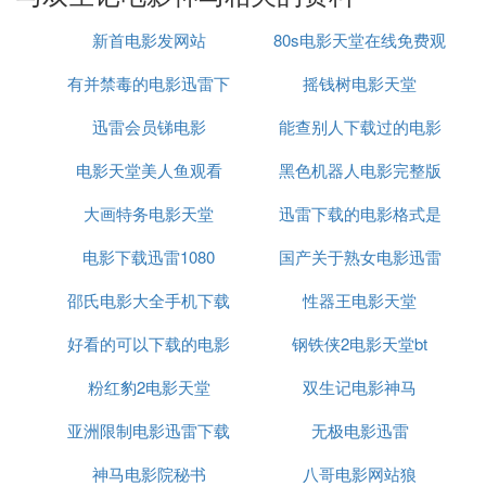
喜，导演张磊的执导下，她的角色塑造得到了观众的
赞赏。
新首电影发网站
80s电影天堂在线免费观
有并禁毒的电影迅雷下
摇钱树电影天堂
看
迅雷会员锑电影
载
能查别人下载过的电影
值得一提的是，她在2012年的电影《火线追凶》系列
中饰演了洪小雅，与吕良伟等演员共同演绎了多部作
电影天堂美人鱼观看
黑色机器人电影完整版
的网站
品，包括《火线追凶之爱本无罪》、《火线追凶之同
名为仇》等，这些作品展现了她多变的角色魅力。
大画特务电影天堂
迅雷下载的电影格式是
迅雷下载
电影下载迅雷1080
国产关于熟女电影迅雷
什么
邵氏电影大全手机下载
性器王电影天堂
下载
(1)双生记电影神马扩展阅读
马灿灿是一名演员。2010年她成为刘德华主打歌《孤
好看的可以下载的电影
迅雷下载迅雷下载
钢铁侠2电影天堂bt
儿泪》MV中的女主角；主演和参演的影视作品有
《火线追凶》、周围导演的《横山号》及与焦恩俊有
网站迅雷下载地址
粉红豹2电影天堂
双生记电影神马
对手戏的《南国有佳人》等等。
亚洲限制电影迅雷下载
无极电影迅雷
神马电影院秘书
八哥电影网站狼