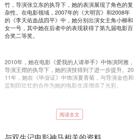
竹，导演张立东的执导下，她的表演展现了角色的复
杂性。在电影领域，2007年的《大明宫》和2008年
的《李天佑血战四平》中，她分别出演女主角小柳和
女一号，其中她在后者中的表现获得了第九届电影百
合奖二等奖。
2010年，她在电影《爱我的人请举手》中饰演阿雅，
导演王熠的执导下，她的演技得到了进一步提升。20
11年，她在《毕业证》中饰演夏香菊，与导演金也和
监制田壮壮的合作为她的电影生涯增添了光彩。
此外，她还在2011年的《横山号》中与萨日娜和杜雨
阅读全文
露共同出演，以及在《小锅盖娶亲》中饰演王二云，
与雷格生合作，导演李万兴的执导为她带来了不同寻
常的体验。2012年，她在电影《双生记》中扮演苏
与双生记电影神马相关的资料