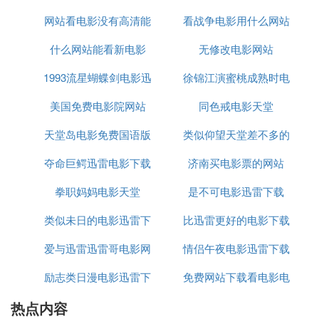
网站看电影没有高清能
看战争电影用什么网站
什么网站能看新电影
无修改电影网站
可以看
1993流星蝴蝶剑电影迅
徐锦江演蜜桃成熟时电
美国免费电影院网站
雷下载
同色戒电影天堂
影迅雷下载
天堂岛电影免费国语版
类似仰望天堂差不多的
夺命巨鳄迅雷电影下载
济南买电影票的网站
电影
拳职妈妈电影天堂
是不可电影迅雷下载
类似未日的电影迅雷下
比迅雷更好的电影下载
爱与迅雷迅雷哥电影网
载
情侣午夜电影迅雷下载
app
励志类日漫电影迅雷下
免费网站下载看电影电
迅雷下载
热点内容
载
视频