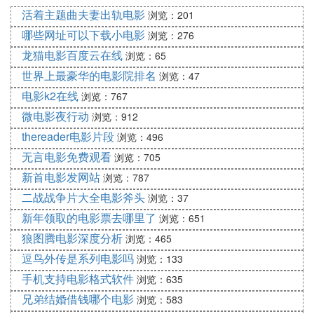
活着主题曲夫妻出轨电影
浏览：201
哪些网址可以下载小电影
浏览：276
龙猫电影百度云在线
浏览：65
世界上最豪华的电影院排名
浏览：47
电影k2在线
浏览：767
微电影夜行动
浏览：912
thereader电影片段
浏览：496
无言电影免费观看
浏览：705
新首电影发网站
浏览：787
二战战争片大全电影斧头
浏览：37
新年领取的电影票去哪里了
浏览：651
狼图腾电影深度分析
浏览：465
逗鸟外传是系列电影吗
浏览：133
手机支持电影格式软件
浏览：635
兄弟结婚借钱哪个电影
浏览：583