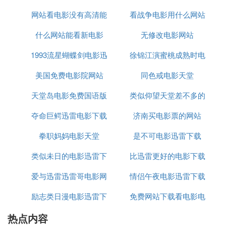
总之，《杀手47》(Hitman)[BDRip]这个版本值得一
看，它提供了令人满意的观影体验。如果你对这部电
网站看电影没有高清能
看战争电影用什么网站
影感兴趣，不妨去
http://www.verycd.com/topics/256
什么网站能看新电影
无修改电影网站
可以看
查找并下载，相信不会让你失望。
140/
1993流星蝴蝶剑电影迅
徐锦江演蜜桃成熟时电
美国免费电影院网站
雷下载
同色戒电影天堂
影迅雷下载
天堂岛电影免费国语版
类似仰望天堂差不多的
夺命巨鳄迅雷电影下载
济南买电影票的网站
电影
拳职妈妈电影天堂
是不可电影迅雷下载
类似未日的电影迅雷下
比迅雷更好的电影下载
爱与迅雷迅雷哥电影网
载
情侣午夜电影迅雷下载
app
励志类日漫电影迅雷下
免费网站下载看电影电
迅雷下载
热点内容
载
视频