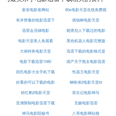
作场面的呈现非常出色，每一帧都充满了细节和创
新首电影发网站
80s电影天堂在线免费观
意，让人印象深刻。无论是对于游戏迷还是动作片爱
好者来说，这部电影都是不容错过的选择。
有并禁毒的电影迅雷下
摇钱树电影天堂
看
迅雷会员锑电影
载
能查别人下载过的电影
在选择观看方式时，建议使用清晰度更高的版本，因
为这样不仅能够让观影体验更加流畅，还能更清晰地
电影天堂美人鱼观看
黑色机器人电影完整版
的网站
看到影片中的每一个细节。在这个版本中，你将能够
大画特务电影天堂
迅雷下载的电影格式是
迅雷下载
享受到更加细腻的画质和音效，让整个故事更加引人
入胜。
电影下载迅雷1080
国产关于熟女电影迅雷
什么
邵氏电影大全手机下载
性器王电影天堂
下载
此外，
是一个专注于分享和讨论电影资源的平
verycd
台，这里汇聚了大量的高质量电影资源。如果你是电
好看的可以下载的电影
迅雷下载迅雷下载
钢铁侠2电影天堂bt
影爱好者，这里肯定能给你带来不少惊喜。无论是寻
网站迅雷下载地址
粉红豹2电影天堂
双生记电影神马
找高清版本，还是想要了解更多关于电影的信息，
ve
都是一个不错的选择。
rycd
亚洲限制电影迅雷下载
无极电影迅雷
神马电影院秘书
八哥电影网站狼