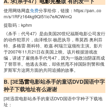
A. 求(杀手47）
电影完整
版 有的发一下
使用网络网盘
免费
分享给你，链接：https://pan..co
m/s/1RFz164kg9QI51io7eAOWmQ
提取码：kphm
《杀手：代号47》是由美国20世纪福斯电影公司发行
的动作犯罪片，由泽维尔·杨思执导，蒂莫西·奥利芬
特、多格雷·斯科特、欧嘉·柯瑞兰寇领衔主演。影片
于2007年11月21日在美国上映。该片根据游戏改
编，讲述了雇佣杀手代号47，因为一场政治阴谋而成
了替罪羊。他逃去东欧，却依然甩不掉国际刑警和俄
罗斯军方这两方面的共同追捕的故事。
B. [3E
迅雷
电影站杀手的童话DVD国语中字
种子下载地址有么谢谢
[3E迅雷电影站杀手的童话DVD国语中字种子下载地
址：