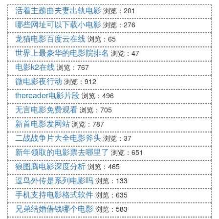
活着主题曲夫妻出轨电影
浏览：201
哪些网址可以下载小电影
浏览：276
龙猫电影百度云在线
浏览：65
世界上最豪华的电影院排名
浏览：47
电影k2在线
浏览：767
微电影夜行动
浏览：912
thereader电影片段
浏览：496
无言电影免费观看
浏览：705
新首电影发网站
浏览：787
二战战争片大全电影斧头
浏览：37
新年领取的电影票去哪里了
浏览：651
狼图腾电影深度分析
浏览：465
逗鸟外传是系列电影吗
浏览：133
手机支持电影格式软件
浏览：635
兄弟结婚借钱哪个电影
浏览：583