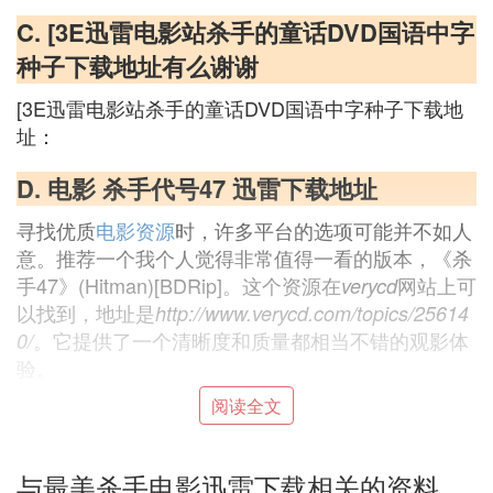
C. [3E迅雷电影站杀手的童话DVD国语中字
种子下载地址有么谢谢
[3E迅雷电影站杀手的童话DVD国语中字种子下载地
址：
D. 电影 杀手代号47 迅雷下载地址
寻找优质
电影资源
时，许多平台的选项可能并不如人
意。推荐一个我个人觉得非常值得一看的版本，《杀
手47》(Hitman)[BDRip]。这个资源在
网站上可
verycd
以找到，地址是
http://www.verycd.com/topics/25614
。它提供了一个清晰度和质量都相当不错的观影体
0/
验。
阅读全文
《杀手47》是根据畅销游戏改编的
一部电影
，讲述了
一位名为47的杀手的故事。影片不仅展现了其高超的
与最美杀手电影迅雷下载相关的资料
技能，还有复杂的情节和紧张的氛围。这部作品对动