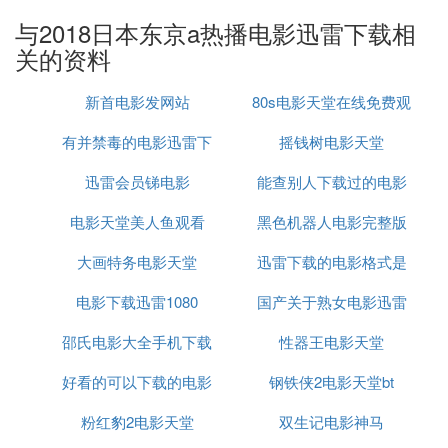
cv6277775 出处：bilibili
与2018日本东京a热播电影迅雷下载相
5、
优质电影网：http://www.youdy.com/
关的资料
每天为您提供最新优质1080p高清电影、1080p高清
电视剧、1080P高清演唱会下载，看最新高清优质大
新首电影发网站
80s电影天堂在线免费观
片就来优质电影网！推荐最新好看的电影！ 作者：C
有并禁毒的电影迅雷下
摇钱树电影天堂
看
rackCode https://www.bilibili.com/read/cv6277775
出处：bilibili
迅雷会员锑电影
载
能查别人下载过的电影
6、
4K电影：https://www.4kdy.net/
电影天堂美人鱼观看
黑色机器人电影完整版
的网站
最好的高清电影网，分享最新电影，高清电影、综
大画特务电影天堂
迅雷下载的电影格式是
迅雷下载
艺、动漫、电视剧等！ 作者：CrackCode https://ww
w.bilibili.com/read/cv6277775 出处：bilibili
电影下载迅雷1080
国产关于熟女电影迅雷
什么
7、
阳光电影：http://www.ygdy8.com/
邵氏电影大全手机下载
性器王电影天堂
下载
最好的迅雷电影下载网，分享最新电影，高清电影、
好看的可以下载的电影
迅雷下载迅雷下载
钢铁侠2电影天堂bt
综艺、动漫、电视剧等下载！ 作者：CrackCode http
s://www.bilibili.com/read/cv6277775 出处：bilibili
网站迅雷下载地址
粉红豹2电影天堂
双生记电影神马