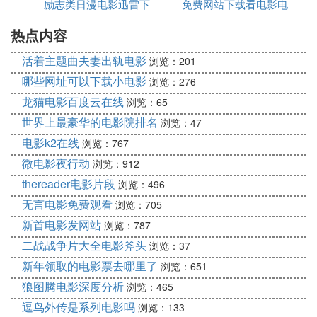
励志类日漫电影迅雷下
免费网站下载看电影电
迅雷下载
迅雷论坛是http://bbs.xunlei.com/phpwind/index.php
Ⅲ 免费电影下载网站有哪些
热点内容
载
视频
这年成谁还去下载电影看啊?直接在线看就是了.
活着主题曲夫妻出轨电影
浏览：201
推荐一个免注册的在线电影网站给你:
哪些网址可以下载小电影
浏览：276
http://www.izz.cc
龙猫电影百度云在线
浏览：65
快播播放器是边看边下载的,电影都很清晰!你不妨试
世界上最豪华的电影院排名
浏览：47
试..
电影k2在线
浏览：767
Ⅳ 免费下载电影的网站有哪些
微电影夜行动
浏览：912
风行还不错，虽然有些免费下不成，但绝大多数还是
thereader电影片段
浏览：496
免费的
无言电影免费观看
浏览：705
Ⅳ 推荐几个可以免费下载电影的网站
新首电影发网站
浏览：787
pps里下好了，那里的电影都很清晰的。我姐就全都
二战战争片大全电影斧头
浏览：37
在那里下的，而且里面的片子也很多。不过要看的话
新年领取的电影票去哪里了
浏览：651
要先注册一个账号的
狼图腾电影深度分析
浏览：465
Ⅵ 请问哪些网站有免费的电影可以下载
逗鸟外传是系列电影吗
浏览：133