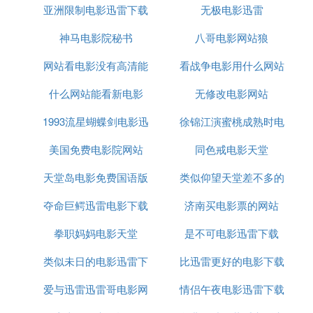
8、
bttwo（两个BT）：http://www.bttwo.com/
亚洲限制电影迅雷下载
无极电影迅雷
两个BT免费为网友提交BT种子下载，免费
电影资源
神马电影院秘书
八哥电影网站狼
下载，以及各种高清电影
在线
观看。最全BT下载
站。 作者：CrackCode https://www.bilibili.com/read/
网站看电影没有高清能
看战争电影用什么网站
cv6277775 出处：bilibili
什么网站能看新电影
无修改电影网站
可以看
Ⅱ 迅雷免费电影下载网站
1993流星蝴蝶剑电影迅
徐锦江演蜜桃成熟时电
迅雷论坛下面的那些连接论坛，像雷之源和岚色迅雷
挺好的。
美国免费电影院网站
雷下载
同色戒电影天堂
影迅雷下载
下载雷之源的是www.xdown.com，但是雷之源里面
天堂岛电影免费国语版
类似仰望天堂差不多的
的资源虽然多也比较方便，我觉得对于我来说感兴趣
的算少，你还可以去迅雷的友情连接论坛里面随便找
夺命巨鳄迅雷电影下载
济南买电影票的网站
电影
论坛然后注册去下，那里面的电影就一般都是专业找
片高手找来的， 比你自己去找要好得多，因为电影
拳职妈妈电影天堂
是不可电影迅雷下载
下载是个很麻烦的事，不仅找不到下的，就算找到了
类似未日的电影迅雷下
比迅雷更好的电影下载
下到了也不一定能看或者效果不好。而那上面提供的
地址一般都经过了测试的，有较高的可信性拉。（也
爱与迅雷迅雷哥电影网
载
情侣午夜电影迅雷下载
app
是别人辛辛苦苦的结果哦~）