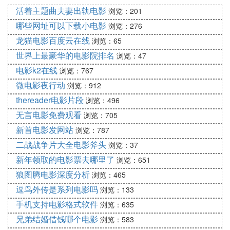
区、怀柔校区），共计占地面积772亩。学校设有16
活着主题曲夫妻出轨电影
浏览：201
个院系及研究生院、人文学部和思政部；拥有3个一
哪些网址可以下载小电影
浏览：276
级学科博士学位授权点、3个一级学科硕士学位授权
龙猫电影百度云在线
浏览：65
点、2个硕士专业学位授权类别；截至2022年6月，
世界上最豪华的电影院排名
浏览：47
设有19个本科专业；截至2021年9月，学校有在校生
电影k2在线
浏览：767
4139人，其中本科生2332人，拥有在编教职工599人
微电影夜行动
浏览：912
（其中专任教师373人），外返聘教师103人。
thereader电影片段
浏览：496
4. 北京电影学院录取分数线2021
无言电影免费观看
浏览：705
新首电影发网站
浏览：787
2021北京电影学院录取分数线：北京最低分607分、
二战战争片大全电影斧头
黑龙江省最低分554分、浙江省最低分634分、湖南
浏览：37
省最低分589分。
新年领取的电影票去哪里了
浏览：651
北京电影学院是一所有着电影历史传承和深厚电影文
狼图腾电影深度分析
浏览：465
化积淀的高等艺术院校，学校的前身是1950年创建的
逗鸟外传是系列电影吗
浏览：133
表演艺术研究所，1951年迁址并改名为中央文化部电
手机支持电影格式软件
浏览：635
影局电影学校，1953年更名为北京电影学校，1956
兄弟结婚借钱哪个电影
浏览：583
年改为四年本科建制的北京电影学院。建校70余年