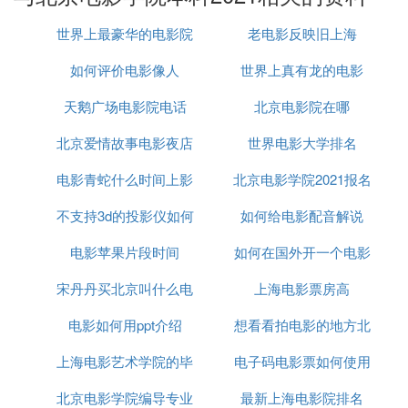
PS:该方向是今年的新方向，无以往真题参考，招收
世界上最豪华的电影院
老电影反映旧上海
人数较少
（方向介绍：本方向主要培养掌握坚实的漫画创作规
如何评价电影像人
排名
世界上真有龙的电影
律，了解当代漫画创作的进展与动向，具有良好的艺
术修养，具备熟练的漫画创作技巧、较高的艺术鉴赏
天鹅广场电影院电话
北京电影院在哪
能力、较强的实践能力，能从事漫画创作、研究及教
北京爱情故事电影夜店
世界电影大学排名
学的高层次专门人才。该研究方向要求学生进一步强
化专业基础理论，掌握漫画语言与表现技巧，掌握创
电影青蛇什么时间上影
吻戏
北京电影学院2021报名
作规律，具备独立进行创作的能力，在三年的学习过
不支持3d的投影仪如何
余俪拍
如何给电影配音解说
时间
程中进一步养成创作思维，为从事漫画创作做好全面
准备。）
电影苹果片段时间
看3d电影
如何在国外开一个电影
②动漫策划方向招4人（不含推免）
宋丹丹买北京叫什么电
上海电影票房高
院
PS:该方向近三年比较稳定都有，都有招生，每年人
数在3个左右
电影如何用ppt介绍
影
想看看拍电影的地方北
（方向介绍：培养以对动漫艺术形式及其市场化运作
上海电影艺术学院的毕
电子码电影票如何使用
京
策划的高级复合型人才为核心定位。包括系统掌握影
视理论、创意与策划理论，动漫脚本的策划及写作
北京电影学院编导专业
业生
最新上海电影院排名