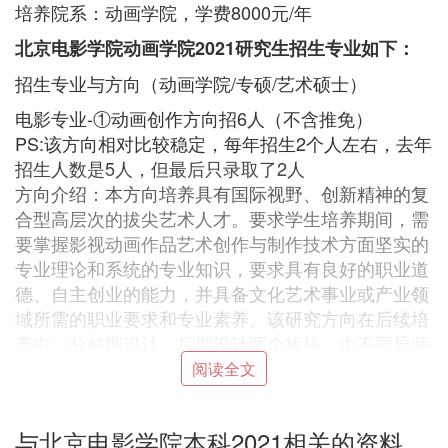
培养院系：动画学院，学费8000元/年
北京电影学院动画学院2021研究生招生专业如下：
招生专业与方向（动画学院/专硕/艺术硕士）
电影专业-①动画创作方向招6人（不含推免）
PS:该方向相对比较稳定，每年招生2个人左右，去年
招生人数是5人，但最后只录取了2人
方向介绍：本方向培养具有国际视野、创新精神的复
合型高层次的拔尖艺术人才。要求学生培养期间，需
要掌握影视动画作品艺术创作与制作技术方面坚实的
专业理论和系统的专业知识，要求具有良好的职业道
德、自主创业的能力，并具备文化艺术事业或产业领
域所需的职业要求和专业素养。该研究方向在后续培
养中，分前期设计、后期设计两个板块，由不同导师
分板块单独培养。）
阅读全文
美术专业
与北京电影学院本科2021相关的资料
①漫画创作方向招1人（不含推免）new