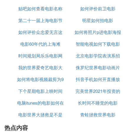
等；全方位地了解国内外影视、动漫文化发展趋势、
从市场开发的角度策划和运作商业动漫项目等。）
贴吧如何查看电影名称
分数线
如何评价前卫电影
（补充：动画学院以往还有定格动画创作、绘本、游
第二十一届上海电影节
明星如何拍电影
戏设计、动画美术设计等方向，今年都没有招生，所
以这里不再赘述，每年具体细分方向都会有变化，往
如何评价众忠爱无言这
红毯
如何将照片p进电影海报
年方向只能作为参考，切勿迷信）
电影60年代的上海滩
部电影
智能电视如何下载电影
（21级院校信息仅供参考，注意时效性）
时间规划局乐乐电影网
北京电影学院表演系招
本机
糖心柯德动漫
我的世界爱奇艺电影大
侏罗纪世界电影动画片
生人数2019
3. 北京电影学院2021分数线是多少
如何将电影视频裁剪为9
全
抖音手机如何开直播放
北京电影学院录取分数线参照2022年：普通类录取分
数线是547分；艺术类专业录取分数线是566分。 年6
下个星期电影上映时间
比16
完美世界2021年投资的
电影
08分，2022年590分。 根据北京电影学院的官网可
电脑itunes的电影如何在
长时间不睡觉的电影
电影
知，该校2021年的录取分数线是608分，2022年的录
取分数线是590分。
电影世界大拯救是不是
手机查看
青蛙拯救世界电影
热点内容
精品
据2022年9月官网显示，学校有2个校区（蓟门桥校