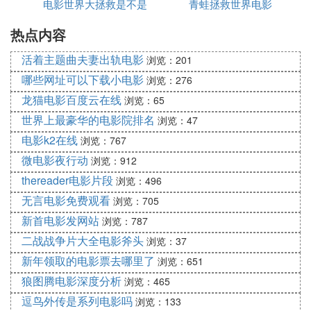
电影世界大拯救是不是
手机查看
青蛙拯救世界电影
热点内容
精品
活着主题曲夫妻出轨电影
浏览：201
哪些网址可以下载小电影
浏览：276
龙猫电影百度云在线
浏览：65
世界上最豪华的电影院排名
浏览：47
电影k2在线
浏览：767
微电影夜行动
浏览：912
thereader电影片段
浏览：496
无言电影免费观看
浏览：705
新首电影发网站
浏览：787
二战战争片大全电影斧头
浏览：37
新年领取的电影票去哪里了
浏览：651
狼图腾电影深度分析
浏览：465
逗鸟外传是系列电影吗
浏览：133