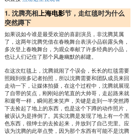
1. 沈腾亮相
上海电影
节，走红毯时为什么
突然蹲下
如果说如今谁是最受欢迎的喜剧演员，非沈腾莫属
了，这两年沈腾凭借在春晚舞台表演小品崭露头角，
多次登上春晚舞台，为观众奉献了许多经典的小品，
也让人们记住了那个风趣幽默的郝建。
在这次红毯上，沈腾就闹了个误会，长长的红毯需要
照顾到很多记者拍照，所以沈腾需要和团队成员来回
走动一下，让媒体拍摄，在这个过程中，沈腾就展现
了自带的笑点，刚刚站的笔直的大帅哥，走起路来就
和遛弯一样，瞬间惹来笑声，关键是走到一半突然蹲
下去捡起了地上的东西，也是这个下蹲的动作照片，
被误认为是摔倒了。其实沈腾是发现了地上有一个黑
色东西，很绅士的去捡起来，并放到了自己兜里。应
该为沈腾的此举点赞，因为那个东西有可能不是沈腾