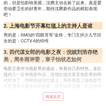
的，但是怕影响美观，沈腾主动去捡了起来。真是爱
劳动爱卫生的好青年，期待沈腾新作品的精彩表现
吧！
2. 上海电影节开幕红毯上的主持人是谁
男的是：SMG的“四眼哥哥”金炜，专门主持少儿节目
女的是：CCTV-6的经纬
3. 四代谋女郎的电影之夜：倪妮刘浩存绝
美，周冬雨评委，章子怡状态如何
电影之夜作为电影界的盛会，有着自己的特色，走红
毯的人一定有电影作品，这场红毯也算是电影界的跨
代对决了，同样在这次红毯上，周冬雨是上海电影节
主竞赛单元最年轻的评委，章子怡是压轴，刘浩存对
着镜头扬起眉毛，倪妮像个女孩——求四，代表同
阅读全文
框，从章子怡、周冬雨到刘浩存，电影节的红毯也见
证了少女的变迁，电影节的红毯就像是女孩的派对，