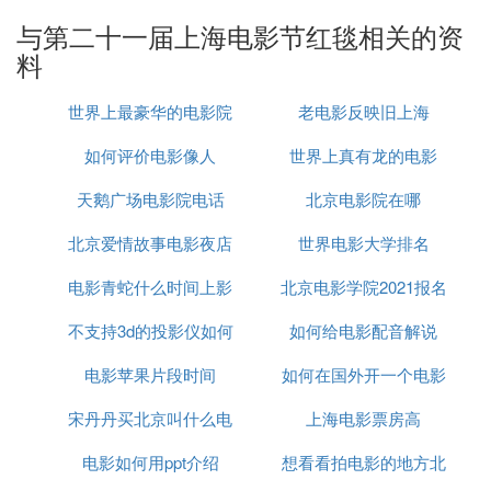
结局是章子怡黑色薄纱连衣裙，看惯了大场面的章子
与第二十一届上海电影节红毯相关的资
怡，依旧是优雅的主打风格，时隔这么多年，大花的
料
容颜依旧很好。
世界上最豪华的电影院
老电影反映旧上海
整体介于甜美与大气之间，不过照片一出，港式美女
的气氛就出来了，气氛很好，张小斐最大的特点就是
如何评价电影像人
排名
世界上真有龙的电影
美到自然不做作，比如露肩和胸部，亮点很多，虽然
天鹅广场电影院电话
北京电影院在哪
被挤出肉体有点美，但她自嘲是因为裙子太紧，把分
数拿回来了，清新不做作的漂亮姐姐永远受欢迎，但
北京爱情故事电影夜店
世界电影大学排名
整体红毯表现，最稳定的还是号称“固定地毯针”倪
妮，气质出众，容貌靓丽，身姿极佳，每次加分不
电影青蛇什么时间上影
吻戏
北京电影学院2021报名
少，走红毯三晚也没有视觉疲劳，这是红毯实力的证
不支持3d的投影仪如何
余俪拍
如何给电影配音解说
时间
明，香槟色拼接连衣裙，科技与复古时尚并存，硬照
依旧可以发挥，实力稳定，他歪着头对着镜头微笑，
电影苹果片段时间
看3d电影
如何在国外开一个电影
温柔甜美溢出，这才是真正的红毯女王。
宋丹丹买北京叫什么电
上海电影票房高
院
4. 上海电影节 红地毯主持人是谁
电影如何用ppt介绍
影
想看看拍电影的地方北
居文沛 还有一个眼镜哥哥