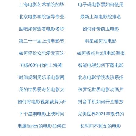
上海电影艺术学院的毕
电子码电影票如何使用
京
5. 上海电影节红地毯有那些明星（全部）
北京电影学院编导专业
业生
最新上海电影院排名
张杰 尔东升 吴彦祖 李冰冰 大S 张柏芝 赵薇 敖犬 黄
贴吧如何查看电影名称
分数线
如何评价前卫电影
晓明 张静初 高圆圆 王路丹 刘烨 吴宇森 周星驰 徐娇
等
第二十一届上海电影节
明星如何拍电影
如何评价众忠爱无言这
红毯
如何将照片p进电影海报
6. 上海电影节红毯主持人是谁
电影60年代的上海滩
部电影
智能电视如何下载电影
21届上海电影节红地毯主持人：阿拉姜色和方志敏。
时间规划局乐乐电影网
北京电影学院表演系招
本机
我的世界爱奇艺电影大
侏罗纪世界电影动画片
生人数2019
如何将电影视频裁剪为9
全
抖音手机如何开直播放
下个星期电影上映时间
比16
完美世界2021年投资的
电影
电脑itunes的电影如何在
长时间不睡觉的电影
电影