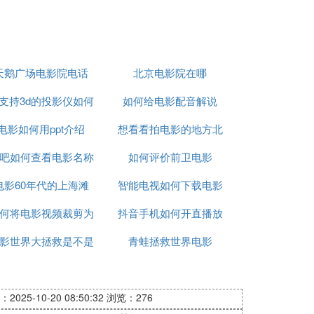
天鹅广场电影院电话
北京电影院在哪
支持3d的投影仪如何
如何给电影配音解说
电影如何用ppt介绍
看3d电影
想看看拍电影的地方北
吧如何查看电影名称
如何评价前卫电影
京
电影60年代的上海滩
智能电视如何下载电影
何将电影视频裁剪为
抖音手机如何开直播放
本机
影世界大拯救是不是
9比16
青蛙拯救世界电影
电影
精品
2025-10-20 08:50:32
浏览：276