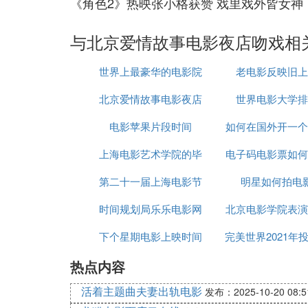
《角色2》热映张小格获赞 戏里戏外皆女神
与北京爱情故事电影夜店吻戏相
世界上最豪华的电影院
老电影反映旧上
北京爱情故事电影夜店
排名
世界电影大学排
电影苹果片段时间
吻戏
如何在国外开一个
上海电影艺术学院的毕
电子码电影票如何
院
第二十一届上海电影节
业生
明星如何拍电
时间规划局乐乐电影网
红毯
北京电影学院表演
下个星期电影上映时间
完美世界2021年
生人数2019
热点内容
电影
活着主题曲夫妻出轨电影
发布：2025-10-20 08:5