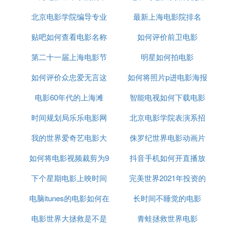
北京电影学院编导专业
业生
最新上海电影院排名
贴吧如何查看电影名称
分数线
如何评价前卫电影
第二十一届上海电影节
明星如何拍电影
如何评价众忠爱无言这
红毯
如何将照片p进电影海报
电影60年代的上海滩
部电影
智能电视如何下载电影
时间规划局乐乐电影网
北京电影学院表演系招
本机
我的世界爱奇艺电影大
侏罗纪世界电影动画片
生人数2019
如何将电影视频裁剪为9
全
抖音手机如何开直播放
下个星期电影上映时间
比16
完美世界2021年投资的
电影
电脑itunes的电影如何在
长时间不睡觉的电影
电影
电影世界大拯救是不是
手机查看
青蛙拯救世界电影