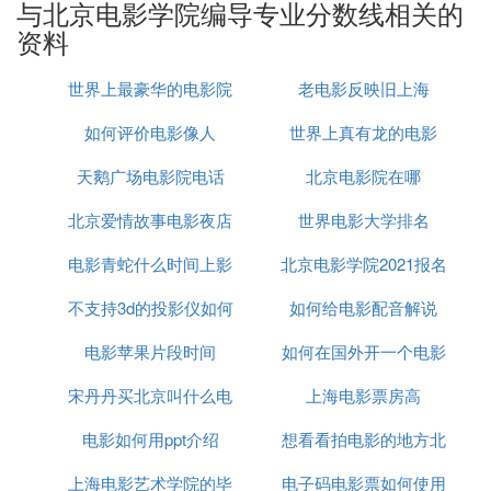
与北京电影学院编导专业分数线相关的
资料
世界上最豪华的电影院
老电影反映旧上海
如何评价电影像人
排名
世界上真有龙的电影
天鹅广场电影院电话
北京电影院在哪
北京爱情故事电影夜店
世界电影大学排名
电影青蛇什么时间上影
吻戏
北京电影学院2021报名
不支持3d的投影仪如何
余俪拍
如何给电影配音解说
时间
电影苹果片段时间
看3d电影
如何在国外开一个电影
宋丹丹买北京叫什么电
上海电影票房高
院
电影如何用ppt介绍
影
想看看拍电影的地方北
上海电影艺术学院的毕
电子码电影票如何使用
京