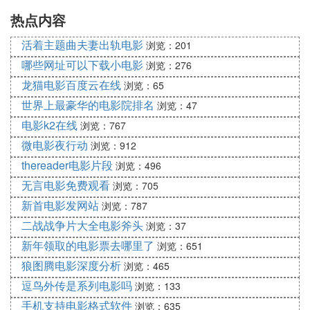
热点内容
精品
活着主题曲夫妻出轨电影
浏览：201
哪些网址可以下载小电影
浏览：276
龙猫电影百度云在线
浏览：65
世界上最豪华的电影院排名
浏览：47
电影k2在线
浏览：767
微电影夜行动
浏览：912
thereader电影片段
浏览：496
无言电影免费观看
浏览：705
新首电影发网站
浏览：787
二战战争片大全电影斧头
浏览：37
新年领取的电影票去哪里了
浏览：651
狼图腾电影深度分析
浏览：465
逗鸟外传是系列电影吗
浏览：133
手机支持电影格式软件
浏览：635