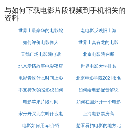
库”或“相册”应用查看已经录制好的视频。
与如何下载电影片段视频到手机相关的
二、使用视频播放APP的录制功能
资料
：如果手机没有自带的录屏功能，可
打开APP
世界上最豪华的电影院
老电影反映旧上海
以选择一个支持屏幕录制的视频播放APP。
：在APP中播放电影或电视剧，找
寻找录制选项
如何评价电影像人
排名
世界上真有龙的电影
到屏幕右侧的“剪刀”图标或其他类似的录制按
钮。
天鹅广场电影院电话
北京电影院在哪
：点击录制按钮开始录制，APP会开始
开始录制
北京爱情故事电影夜店
世界电影大学排名
捕捉当前播放的视频内容。
：当片段播放完毕后，点击APP中的绿
结束录制
电影青蛇什么时间上影
吻戏
北京电影学院2021报名
色按钮或其他结束录制按钮来停止录制。
不支持3d的投影仪如何
余俪拍
如何给电影配音解说
时间
：录制完成后，你可以查看已经录制
保存与分享
好的视频，并通过微信、QQ等应用分享给好
电影苹果片段时间
看3d电影
如何在国外开一个电影
友，或者直接保存到手机相册中。
宋丹丹买北京叫什么电
上海电影票房高
院
：
注意事项
电影如何用ppt介绍
影
想看看拍电影的地方北
在录制视频时，请确保手机的存储空间充足，以