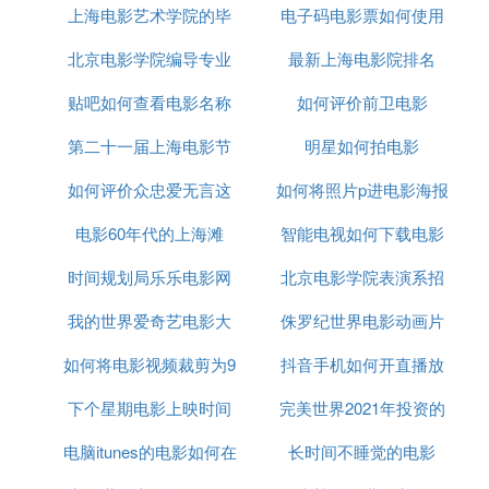
避免录制失败。
上海电影艺术学院的毕
电子码电影票如何使用
京
录制视频时可能会受到网络环境、手机性能等因
北京电影学院编导专业
业生
最新上海电影院排名
素的影响，建议在网络稳定、手机性能良好的情
况下进行录制。
贴吧如何查看电影名称
分数线
如何评价前卫电影
部分APP可能需要对录屏功能进行额外的权限设
置，请按照APP的提示进行操作。
第二十一届上海电影节
明星如何拍电影
如何评价众忠爱无言这
红毯
如何将照片p进电影海报
⑶ 鐢靛奖鎬庝箞淇濆瓨鍒版墜鏈轰笂鍓杈
戠數褰辨庝箞淇濆瓨鍒版墜鏈轰笂鍓杈戠墖
电影60年代的上海滩
部电影
智能电视如何下载电影
娈
时间规划局乐乐电影网
北京电影学院表演系招
本机
灏嗙數褰变繚瀛樺埌鎵嬫満骞惰繘琛屽壀杈戦氬父闇
我的世界爱奇艺电影大
侏罗纪世界电影动画片
生人数2019
瑕佷互涓嬫ラわ細
姝ラ1锛氳幏鍙栫數褰辨枃浠
如何将电影视频裁剪为9
全
抖音手机如何开直播放
鎮ㄥ彲浠ラ氳繃澶氱嶆柟寮忓皢鐢靛奖鏂囦欢淇濆瓨
下个星期电影上映时间
比16
完美世界2021年投资的
电影
鍒版墜鏈轰笂銆備竴绉嶅父瑙佺殑鏂规硶鏄浠庝簰鑱
旂綉涓婁笅杞界數褰辨枃浠讹紝渚嬪傞氳繃缃戠珯銆
电脑itunes的电影如何在
长时间不睡觉的电影
电影
佸簲鐢ㄧ▼搴忔垨鍏朵粬鍦ㄧ嚎璧勬簮銆傛偍涔熷彲