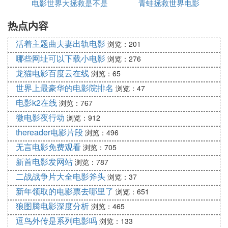
浠ヤ娇鐢ㄨ浆鎹㈠伐鍏峰皢鐜版湁鐨勭數褰辨枃浠朵
电影世界大拯救是不是
手机查看
青蛙拯救世界电影
粠鍏朵粬璁惧囷紙濡傝＄畻鏈烘垨澶栭儴瀛樺偍璁惧
热点内容
精品
囷級浼犺緭鍒版墜鏈轰笂銆
姝ラ2锛氶夋嫨鍓杈戝伐鍏
活着主题曲夫妻出轨电影
浏览：201
鍦ㄦ墜鏈轰笂閫夋嫨涓涓閫傚悎鐨勫壀杈戝伐鍏枫傛
哪些网址可以下载小电影
浏览：276
湁璁稿氳嗛戝壀杈戝簲鐢ㄧ▼搴忓拰宸ュ叿鍙渚涢夋
龙猫电影百度云在线
浏览：65
嫨锛屽寘鎷鍏嶈垂鍜屼粯璐圭殑搴旂敤绋嬪簭锛屽彲
世界上最豪华的电影院排名
浏览：47
浠ヤ粠搴旂敤鍟嗗簵锛堝俛pp store鎴杇oogle play锛
电影k2在线
浏览：767
変腑涓嬭浇銆備竴浜涘父瑙佺殑瑙嗛戝壀杈戝簲鐢ㄧ
▼搴忓寘鎷琲movie锛堥傜敤浜巌os璁惧囷級鍜宖ilm
微电影夜行动
浏览：912
orago锛堥傜敤浜巌os鍜宎ndroid璁惧囷級銆
thereader电影片段
浏览：496
姝ラ3锛氬煎叆鐢靛奖鏂囦欢
无言电影免费观看
浏览：705
鍦ㄩ夊畾鐨勫壀杈戝伐鍏蜂腑瀵煎叆鎮ㄤ繚瀛樺湪鎵
新首电影发网站
浏览：787
嬫満涓婄殑鐢靛奖鏂囦欢銆傞氬父锛屾偍鍙浠ラ氳繃
二战战争片大全电影斧头
浏览：37
搴旂敤绋嬪簭鐨勫煎叆鍔熻兘浠庢墜鏈虹殑瀛樺偍涓
新年领取的电影票去哪里了
浏览：651
閫夋嫨鍜屽煎叆鐢靛奖鏂囦欢銆
狼图腾电影深度分析
姝ラ4锛氳繘琛屽壀杈
浏览：465
浣跨敤鍓杈戝伐鍏锋彁渚涚殑缂栬緫鍔熻兘锛屽瑰煎
逗鸟外传是系列电影吗
浏览：133